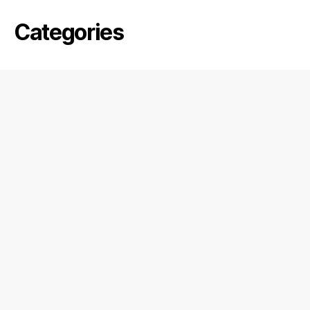
Categories
Biurowy
Dom
Dworzec
Hotel
Mieszkalny
Usługowy
Użyteczność publiczna
Wnętrza